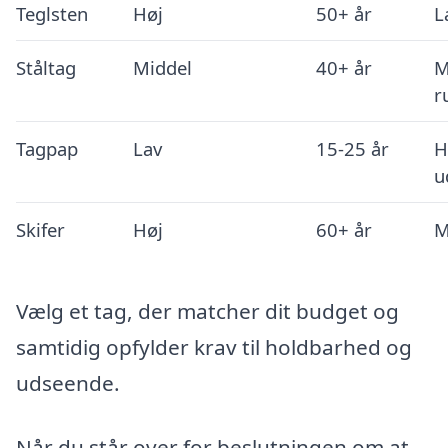
Teglsten
Høj
50+ år
L
Ståltag
Middel
40+ år
M
r
Tagpap
Lav
15-25 år
H
u
Skifer
Høj
60+ år
M
Vælg et tag, der matcher dit budget og
samtidig opfylder krav til holdbarhed og
udseende.
Når du står over for beslutningen om at